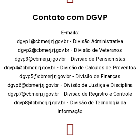
Contato com DGVP
E-mails:
dgvp1@cbmerj.rj.gov.br - Divisão Administrativa
dgvp2@cbmerj.rj.gov.br - Divisão de Veteranos
dgvp3@cbmerj.rj.gov.br - Divisão de Pensionistas
dgvp4@cbmerj.rj.gov.br - Divisão de Cálculos de Proventos
dgvp5@cbmerj.rj.gov.br - Divisão de Finanças
dgvp6@cbmerj.rj.gov.br - Divisão de Justiça e Disciplina
dgvp7@cbmerj.rj.gov.br - Divisão de Registro e Controle
dgvp8@cbmerj.rj.gov.br - Divisão de Tecnologia da
Informação