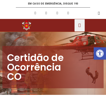
EM CASO DE EMERGÊNCIA, DISQUE 193
Ab
Certidão de
Ocorrência
CO