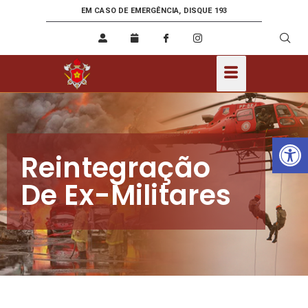
EM CASO DE EMERGÊNCIA, DISQUE 193
Ab
Reintegração
De Ex-Militares