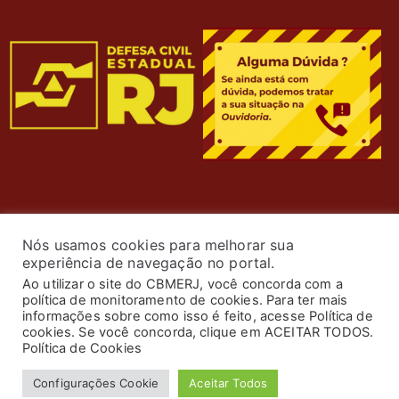
Nós usamos cookies para melhorar sua
experiência de navegação no portal.
Ao utilizar o site do CBMERJ, você concorda com a
política de monitoramento de cookies. Para ter mais
informações sobre como isso é feito, acesse Política de
cookies. Se você concorda, clique em ACEITAR TODOS.
© 2024 Corpo de Bombeiros Militar do Estado do Rio de
Política de Cookies
Janeiro. Todos os Direitos Reservados. Desenvolvimento
Configurações Cookie
Aceitar Todos
por
ASTI
.