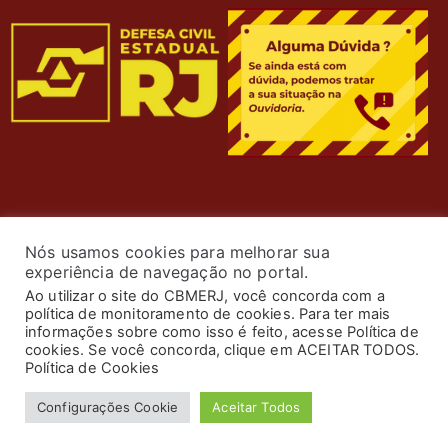
Nós usamos cookies para melhorar sua
experiência de navegação no portal.
Ao utilizar o site do CBMERJ, você concorda com a
política de monitoramento de cookies. Para ter mais
informações sobre como isso é feito, acesse Política de
cookies. Se você concorda, clique em ACEITAR TODOS.
© 2024 Corpo de Bombeiros Militar do Estado do Rio
Política de Cookies
de Janeiro. Todos os Direitos Reservados.
Configurações Cookie
Aceitar Todos
Desenvolvimento por
ASTI
.