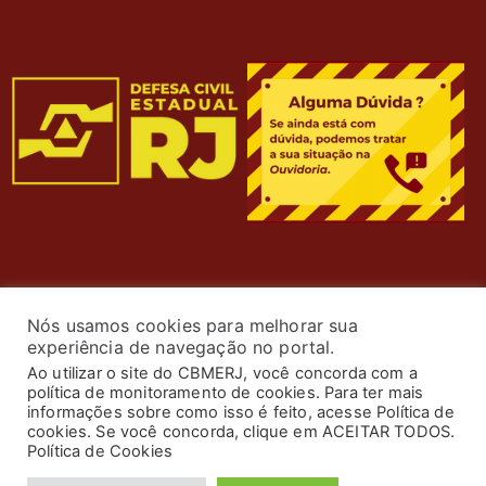
Nós usamos cookies para melhorar sua
experiência de navegação no portal.
Ao utilizar o site do CBMERJ, você concorda com a
política de monitoramento de cookies. Para ter mais
informações sobre como isso é feito, acesse Política de
cookies. Se você concorda, clique em ACEITAR TODOS.
© 2024 Corpo de Bombeiros Militar do Estado do Rio de
Política de Cookies
Janeiro. Todos os Direitos Reservados. Desenvolvimento