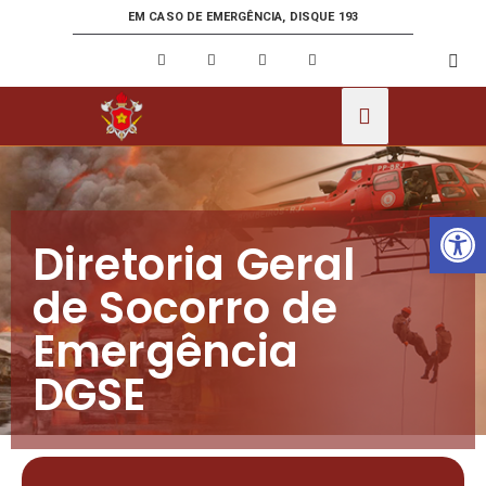
EM CASO DE EMERGÊNCIA, DISQUE 193
Ab
Diretoria Geral
de Socorro de
Emergência
DGSE