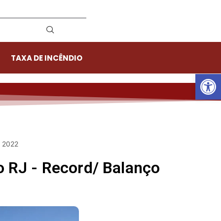
TAXA DE INCÊNDIO
Ab
e 2022
 RJ - Record/ Balanço