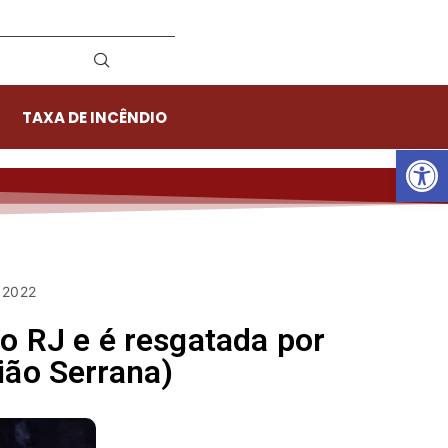
TAXA DE INCÊNDIO
Ab
e 2022
no RJ e é resgatada por
ião Serrana)