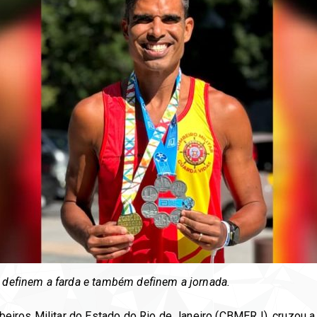
e definem a farda e também definem a jornada.
iros Militar do Estado do Rio de Janeiro (CBMERJ), cruzou a 