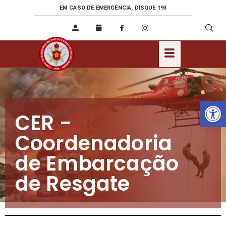
EM CASO DE EMERGÊNCIA, DISQUE 193
Ab
CER -
Coordenadoria
de Embarcação
de Resgate