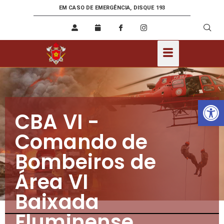
EM CASO DE EMERGÊNCIA, DISQUE 193
Ab
CBA VI -
Comando de
Bombeiros de
Área VI
Baixada
Fluminense