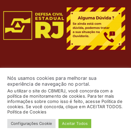
Nós usamos cookies para melhorar sua
experiência de navegação no portal.
Ao utilizar o site do CBMERJ, você concorda com a
política de monitoramento de cookies. Para ter mais
informações sobre como isso é feito, acesse Política de
cookies. Se você concorda, clique em ACEITAR TODOS.
© 2024 Corpo de Bombeiros Militar do Estado do Rio de
Política de Cookies
Janeiro. Todos os Direitos Reservados. Desenvolvimento
Configurações Cookie
Aceitar Todos
por
ASTI
.