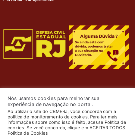
Nós usamos cookies para melhorar sua
experiência de navegação no portal.
Ao utilizar o site do CBMERJ, você concorda com a
política de monitoramento de cookies. Para ter mais
informações sobre como isso é feito, acesse Política de
cookies. Se você concorda, clique em ACEITAR TODOS.
© 2024 Corpo de Bombeiros Militar do Estado do Rio de
Política de Cookies