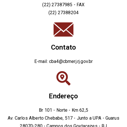
(22) 27387985 - FAX
(22) 27388204
Contato
E-mail: cba4@cbmerj.rj.gov.br
Endereço
Br 101 - Norte - Km 62,5
Av. Carlos Alberto Chebabe, 517 - Junto a UPA - Guarus
28070-280 - Campos dos Goytacazes - RJ