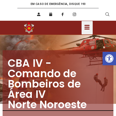
EM CASO DE EMERGÊNCIA, DISQUE 193
Ab
CBA IV -
Comando de
Bombeiros de
Área IV
Norte Noroeste