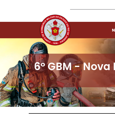
N
6º GBM - Nova 