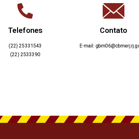
Telefones
Contato
(22) 25331543
E-mail: gbm06@cbmerj.rj.go
(22) 2533390