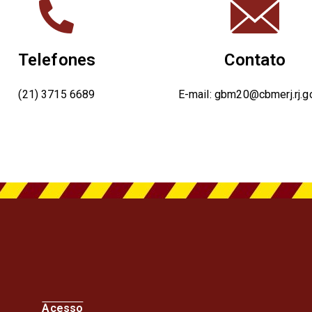
Telefones
Contato
(21) 3715 6689
E-mail: gbm20@cbmerj.rj.go
Acesso