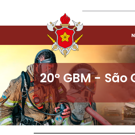
N
20º GBM - São 