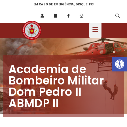
EM CASO DE EMERGÊNCIA, DISQUE 193
Ab
Academia de
Bombeiro Militar
Dom Pedro II
ABMDP II