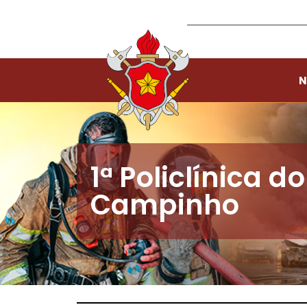
N
1ª Policlínica 
Campinho