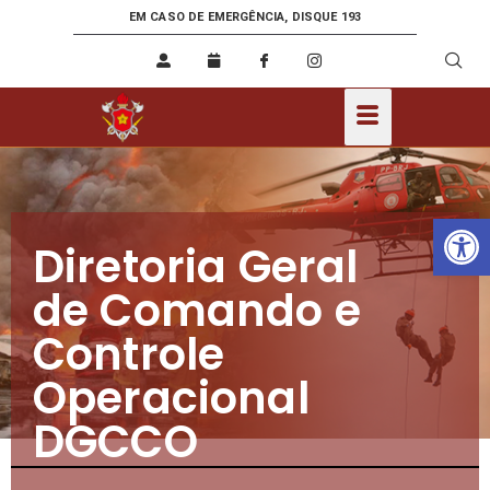
EM CASO DE EMERGÊNCIA, DISQUE 193
Ab
Diretoria Geral
de Comando e
Controle
Operacional
DGCCO