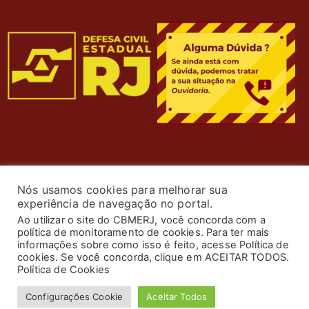
Nós usamos cookies para melhorar sua
experiência de navegação no portal.
Ao utilizar o site do CBMERJ, você concorda com a
política de monitoramento de cookies. Para ter mais
informações sobre como isso é feito, acesse Política de
cookies. Se você concorda, clique em ACEITAR TODOS.
© 2024 Corpo de Bombeiros Militar do Estado do Rio de
Política de Cookies
Janeiro. Todos os Direitos Reservados. Desenvolvimento
Configurações Cookie
Aceitar Todos
por
ASTI
.