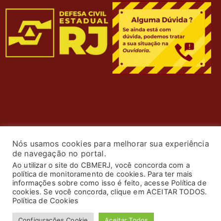
Nós usamos cookies para melhorar sua experiência
de navegação no portal.
Ao utilizar o site do CBMERJ, você concorda com a
política de monitoramento de cookies. Para ter mais
© 2024 Corpo de Bombeiros Militar do Estado do Rio de
informações sobre como isso é feito, acesse Política de
Janeiro. Todos os Direitos Reservados. Desenvolvimento
cookies. Se você concorda, clique em ACEITAR TODOS.
Política de Cookies
por
ASTI
.
Configurações Cookie
Aceitar Todos