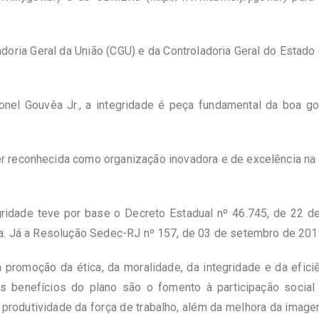
doria Geral da União (CGU) e da Controladoria Geral do Estad
onel Gouvêa Jr., a integridade é peça fundamental da boa go
 ser reconhecida como organização inovadora e de excelência na
ridade teve por base o Decreto Estadual nº 46.745, de 22 de
. Já a Resolução Sedec-RJ nº 157, de 03 de setembro de 2019, i
à promoção da ética, da moralidade, da integridade e da efic
ros benefícios do plano são o fomento à participação soci
 produtividade da força de trabalho, além da melhora da image