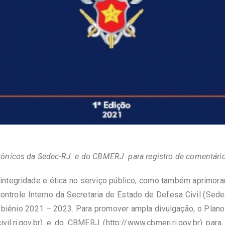
rônicos da Sedec-RJ e do CBMERJ para registro de comentário
ntegridade e ética no serviço público, como também aprimorar
 Controle Interno da Secretaria de Estado de Defesa Civil (Sed
 o biênio 2021 – 2023. Para promover ampla divulgação, o Plan
il.rj.gov.br
) e do CBMERJ (
http://www.cbmerj.rj.gov.br
) para