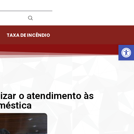
TAXA DE INCÊNDIO
Ab
izar o atendimento às
méstica