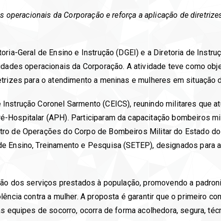
es operacionais da Corporação e reforça a aplicação de diretriz
ia-Geral de Ensino e Instrução (DGEI) e a Diretoria de Instruçã
idades operacionais da Corporação. A atividade teve como objet
trizes para o atendimento a meninas e mulheres em situação de
Instrução Coronel Sarmento (CEICS), reunindo militares que a
-Hospitalar (APH). Participaram da capacitação bombeiros mi
tro de Operações do Corpo de Bombeiros Militar do Estado d
de Ensino, Treinamento e Pesquisa (SETEP), designados para 
cação dos serviços prestados à população, promovendo a padr
ência contra a mulher. A proposta é garantir que o primeiro con
as equipes de socorro, ocorra de forma acolhedora, segura, téc