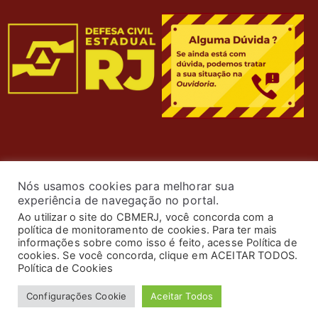
Nós usamos cookies para melhorar sua
experiência de navegação no portal.
Ao utilizar o site do CBMERJ, você concorda com a
política de monitoramento de cookies. Para ter mais
informações sobre como isso é feito, acesse Política de
cookies. Se você concorda, clique em ACEITAR TODOS.
© 2024 Corpo de Bombeiros Militar do Estado do Rio de
Política de Cookies
Janeiro. Todos os Direitos Reservados. Desenvolvimento
Configurações Cookie
Aceitar Todos
por
ASTI
.