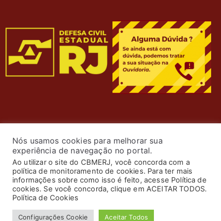
Nós usamos cookies para melhorar sua
experiência de navegação no portal.
Ao utilizar o site do CBMERJ, você concorda com a
política de monitoramento de cookies. Para ter mais
informações sobre como isso é feito, acesse Política de
cookies. Se você concorda, clique em ACEITAR TODOS.
© 2024 Corpo de Bombeiros Militar do Estado do Rio de
Política de Cookies
Janeiro. Todos os Direitos Reservados. Desenvolvimento
Configurações Cookie
Aceitar Todos