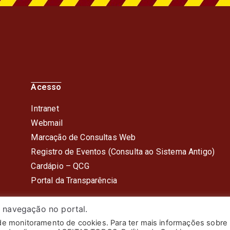
Acesso
Intranet
Webmail
Marcação de Consultas Web
Registro de Eventos (Consulta ao Sistema Antigo)
Cardápio – QC
G
Portal da Transparência
 navegação no portal.
 de monitoramento de cookies. Para ter mais informações sobre
itar do Estado do Rio de Janeiro. Todos os Direitos Reserv