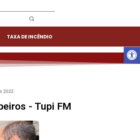
TAXA DE INCÊNDIO
Ab
de 2022
eiros - Tupi FM