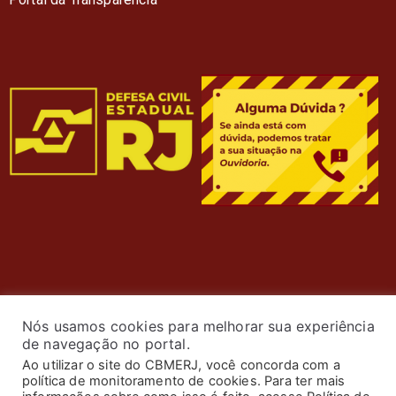
Nós usamos cookies para melhorar sua experiência
de navegação no portal.
Ao utilizar o site do CBMERJ, você concorda com a
política de monitoramento de cookies. Para ter mais
© 2024 Corpo de Bombeiros Militar do Estado do Rio de