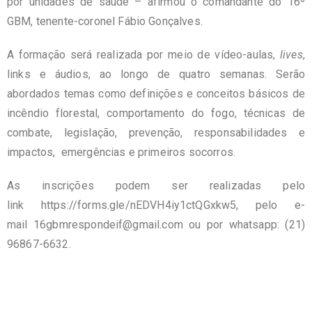
por unidades de saúde – afirmou o comandante do 16º
GBM, tenente-coronel Fábio Gonçalves.
A formação será realizada por meio de vídeo-aulas,
lives
,
links e áudios, ao longo de quatro semanas. Serão
abordados temas como definições e conceitos básicos de
incêndio florestal, comportamento do fogo, técnicas de
combate, legislação, prevenção, responsabilidades e
impactos, emergências e primeiros socorros.
As inscrições podem ser realizadas pelo
link
https://forms.gle/nEDVH4iy1ctQGxkw5
, pelo e-
mail
16gbmrespondeif@gmail.com
ou por whatsapp: (21)
96867-6632.