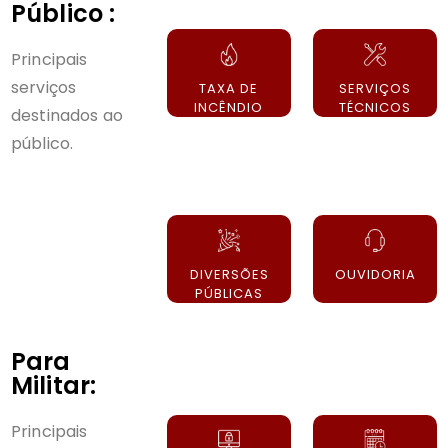
Público :
Principais
serviços
TAXA DE
SERVIÇOS
INCÊNDIO
TÉCNICOS
destinados ao
público.
DIVERSÕES
OUVIDORIA
PÚBLICAS
ㅤㅤㅤㅤ
Para
Militar:
Principais