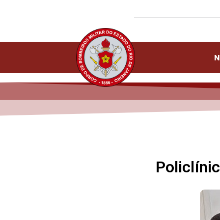
N
Policlín