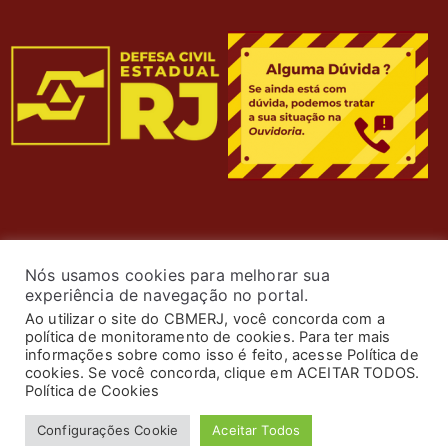
Nós usamos cookies para melhorar sua
experiência de navegação no portal.
Ao utilizar o site do CBMERJ, você concorda com a
política de monitoramento de cookies. Para ter mais
informações sobre como isso é feito, acesse Política de
cookies. Se você concorda, clique em ACEITAR TODOS.
© 2024 Corpo de Bombeiros Militar do Estado do Rio de
Política de Cookies
Janeiro. Todos os Direitos Reservados. Desenvolvimento
Configurações Cookie
Aceitar Todos
por
ASTI
.