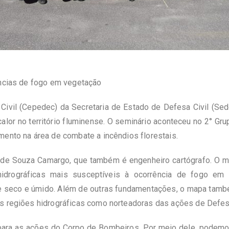
ências de fogo em vegetação
vil (Cepedec) da Secretaria de Estado de Defesa Civil (Sed
calor no território fluminense. O seminário aconteceu no 2° G
mento na área de combate a incêndios florestais.
 de Souza Camargo, que também é engenheiro cartógrafo. O m
s hidrográficas mais susceptíveis à ocorrência de fogo e
re seco e úmido. Além de outras fundamentações, o mapa també
s regiões hidrográficas como norteadoras das ações de Defesa
para as ações do Corpo de Bombeiros. Por meio dele, podemo