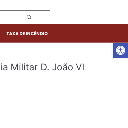
TAXA DE INCÊNDIO
Ab
a Militar D. João VI