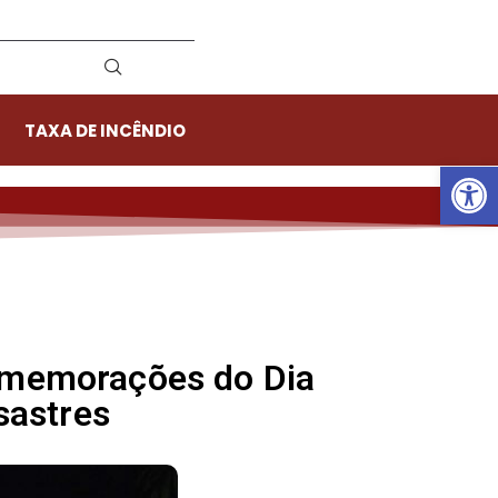
TAXA DE INCÊNDIO
Ab
comemorações do Dia
sastres