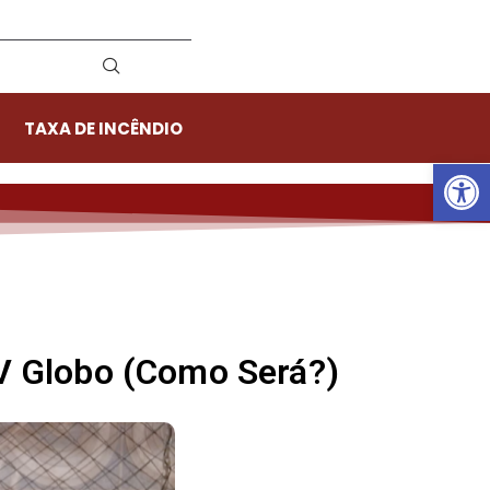
TAXA DE INCÊNDIO
Ab
 TV Globo (Como Será?)