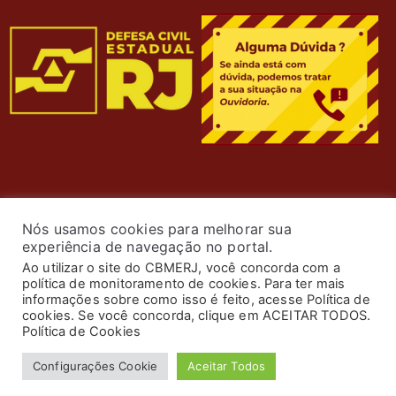
Nós usamos cookies para melhorar sua
experiência de navegação no portal.
Ao utilizar o site do CBMERJ, você concorda com a
política de monitoramento de cookies. Para ter mais
informações sobre como isso é feito, acesse Política de
cookies. Se você concorda, clique em ACEITAR TODOS.
© 2024 Corpo de Bombeiros Militar do Estado do Rio de
Política de Cookies
Janeiro. Todos os Direitos Reservados. Desenvolvimento
Configurações Cookie
Aceitar Todos
por
ASTI
.