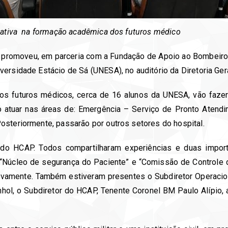
icativa na formação acadêmica dos futuros médico
 promoveu, em parceria com a Fundação de Apoio ao Bombeiro 
ersidade Estácio de Sá (UNESA), no auditório da Diretoria Ger
os futuros médicos, cerca de 16 alunos da UNESA, vão fazer 
o atuar nas áreas de: Emergência – Serviço de Pronto Atendim
osteriormente, passarão por outros setores do hospital.
 do HCAP. Todos compartilharam experiências e duas importa
 “Núcleo de segurança do Paciente” e “Comissão de Controle d
tivamente. Também estiveram presentes o Subdiretor Operacio
ol, o Subdiretor do HCAP, Tenente Coronel BM Paulo Alípio, 