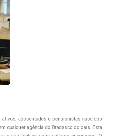
s ativos, aposentados e pensionistas nascidos
em qualquer agência do Bradesco do país. Esta
tral e não tenham seus salários suspensos. O