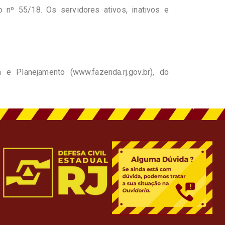
nº 55/18. Os servidores ativos, inativos e
a e Planejamento (
www.fazenda.rj.gov.br
), do