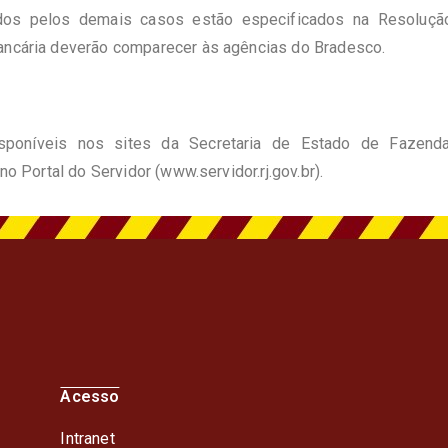
s pelos demais casos estão especificados na Resolução 
bancária deverão comparecer às agências do Bradesco.
sponíveis nos sites da Secretaria de Estado de Fazend
 no Portal do Servidor (
www.servidor.rj.gov.br
).
Acesso
Intranet