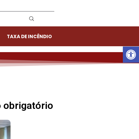
TAXA DE INCÊNDIO
Ab
 obrigatório