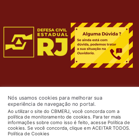
Nós usamos cookies para melhorar sua
experiência de navegação no portal.
Ao utilizar o site do CBMERJ, você concorda com a
política de monitoramento de cookies. Para ter mais
informações sobre como isso é feito, acesse Política de
cookies. Se você concorda, clique em ACEITAR TODOS.
© 2024 Corpo de Bombeiros Militar do Estado do Rio de
Política de Cookies