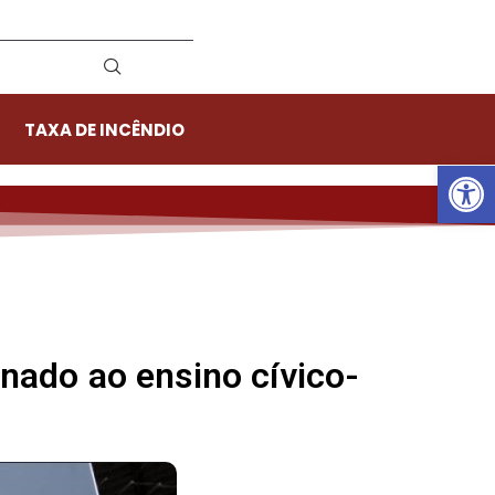
TAXA DE INCÊNDIO
Ab
nado ao ensino cívico-