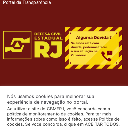
Portal da Transparência
Nós usamos cookies para melhorar sua
experiência de navegação no portal.
Ao utilizar o site do CBMERJ, você concorda com a
política de monitoramento de cookies. Para ter mais
informações sobre como isso é feito, acesse Política de
cookies. Se você concorda, clique em ACEITAR TODOS.
© 2024 Corpo de Bombeiros Militar do Estado do Rio de