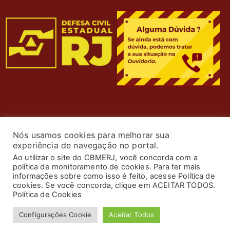
Nós usamos cookies para melhorar sua
experiência de navegação no portal.
Ao utilizar o site do CBMERJ, você concorda com a
política de monitoramento de cookies. Para ter mais
informações sobre como isso é feito, acesse Política de
cookies. Se você concorda, clique em ACEITAR TODOS.
© 2024 Corpo de Bombeiros Militar do Estado do Rio de
Política de Cookies
Janeiro. Todos os Direitos Reservados. Desenvolvimento
Configurações Cookie
Aceitar Todos
por
ASTI
.