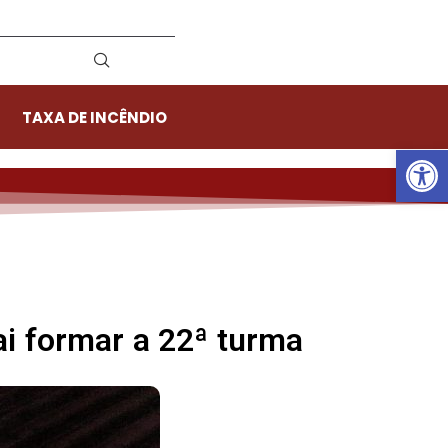
TAXA DE INCÊNDIO
Ab
i formar a 22ª turma