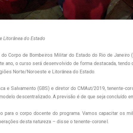
 e Litorânea do Estado
 Corpo de Bombeiros Militar do Estado do Rio de Janeiro (CB
ste ano, o curso será desenvolvido de forma destacada, tend
egiões Norte/Noroeste e Litorânea do Estado.
 e Salvamento (GBS) e diretor do CMAut/2019, tenente-coron
odelo descentralizado. A previsão é de que seja concluído e
para o corpo docente do programa. Vamos capacitar os mili
erações desta natureza – disse o tenente-coronel.