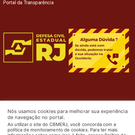
Portal da Transparência
Nós usamos cookies para melhorar sua experiência
de navegação no portal.
Ao utilizar o site do CBMERJ, você concorda com a
política de monitoramento de cookies. Para ter mais
© 2024 Corpo de Bombeiros Militar do Estado do Rio de