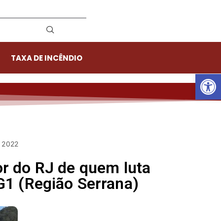
TAXA DE INCÊNDIO
Ab
e 2022
or do RJ de quem luta
G1 (Região Serrana)