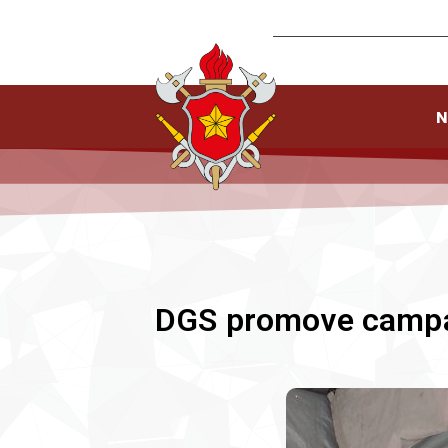
N
DGS promove campa