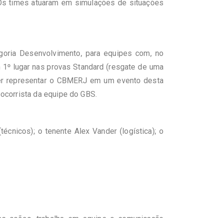
Os times atuaram em simulações de situações
goria Desenvolvimento, para equipes com, no
 1º lugar nas provas
Standard
(resgate de uma
er representar o
CBMERJ
em um evento desta
socorrista da equipe do
GBS
.
técnicos); o tenente Alex
Vander
(
logística); o