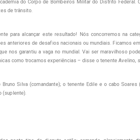
ca
demia
do Corpo de Bombeiros Militar do
Distrito
Federal. 
tes de trânsito.
nte para alcançar este resultado! Nós concorremos na cate
 anteriores de desafios nacionais ou mundiais. Ficamos em
 que nos garantiu a vaga no mundial. Vai ser maravilhoso pod
nicas como trocamos experiências – disse o tenente Avelino, 
Bruno Silva (comandante); o tenente
Edile
e o cabo Soares (
o (suplente).