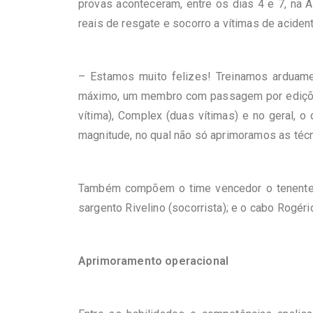
provas aconteceram, entre os dias 4 e 7, na
A
reais de resgate e socorro a vítimas de aciden
– Estamos muito felizes! Treinamos arduame
máximo, um membro com passagem por edições
vítima),
Complex
(duas vítimas) e no geral, o
magnitude, no qual não só aprimoramos as téc
Também compõem o time vencedor o tenente 
sargento
Rivelino
(socorrista)
; e o cabo Rogéri
Aprimoramento operacional