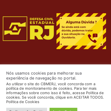
Nós usamos cookies para melhorar sua
experiência de navegação no portal.
Ao utilizar o site do CBMERJ, você concorda com a
política de monitoramento de cookies. Para ter mais
informações sobre como isso é feito, acesse Política de
cookies. Se você concorda, clique em ACEITAR TODOS.
© 2024 Corpo de Bombeiros Militar do Estado do Rio de
Política de Cookies
Janeiro. Todos os Direitos Reservados. Desenvolvimento