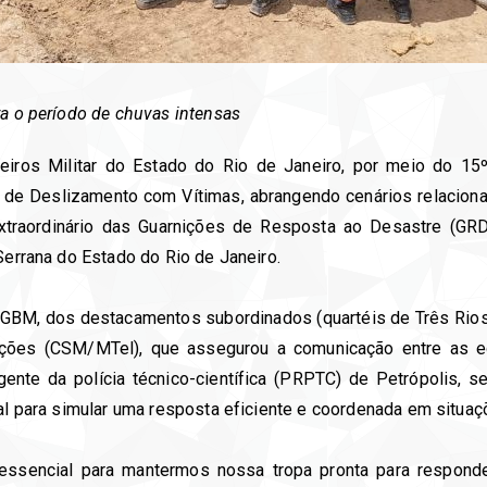
ra o período de chuvas intensas
beiros Militar do Estado do Rio de Janeiro, por meio do 1
l de Deslizamento com Vítimas, abrangendo cenários relaci
xtraordinário das Guarnições de Resposta ao Desastre (GRD
 Serrana do Estado do Rio de Janeiro.
 GBM, dos destacamentos subordinados (quartéis de Três Rios,
ções (CSM/MTel), que assegurou a comunicação entre as 
ente da polícia técnico-científica (PRPTC) de Petrópolis,
se
al para simular uma resposta eficiente e coordenada em situa
ssencial para mantermos nossa tropa pronta para responde