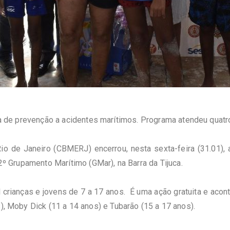
ura de prevenção a acidentes marítimos. Programa atendeu quatr
io de Janeiro (
CBMERJ
) encerrou, nesta sexta-feira (31.01)
 2º Grupamento Marítimo (
GMar
), na Barra da Tijuca.
l crianças e jovens de 7 a 17 anos. É uma ação gratuita e aco
),
Moby
Dick
(11 a 14 anos) e Tubarão (15 a 17 anos).