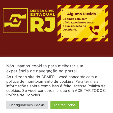
Nós usamos cookies para melhorar sua
experiência de navegação no portal.
Ao utilizar o site do CBMERJ, você concorda com a
política de monitoramento de cookies. Para ter mais
informações sobre como isso é feito, acesse Política de
cookies. Se você concorda, clique em ACEITAR TODOS.
© 2024 Corpo de Bombeiros Militar do Estado do Rio de
Política de Cookies
Janeiro. Todos os Direitos Reservados. Desenvolvimento
Configurações Cookie
Aceitar Todos
por
ASTI
.