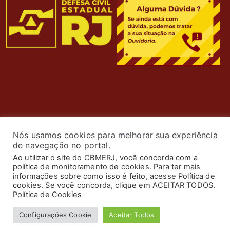
Nós usamos cookies para melhorar sua experiência
de navegação no portal.
Ao utilizar o site do CBMERJ, você concorda com a
política de monitoramento de cookies. Para ter mais
© 2024 Corpo de Bombeiros Militar do Estado do Rio de
informações sobre como isso é feito, acesse Política de
Janeiro. Todos os Direitos Reservados. Desenvolvimento
cookies. Se você concorda, clique em ACEITAR TODOS.
Política de Cookies
por
ASTI
.
Configurações Cookie
Aceitar Todos