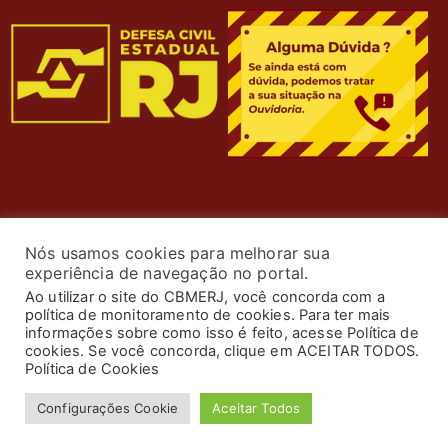
Nós usamos cookies para melhorar sua
experiência de navegação no portal.
Ao utilizar o site do CBMERJ, você concorda com a
política de monitoramento de cookies. Para ter mais
informações sobre como isso é feito, acesse Política de
cookies. Se você concorda, clique em ACEITAR TODOS.
© 2024 Corpo de Bombeiros Militar do Estado do Rio de
Política de Cookies
Janeiro. Todos os Direitos Reservados. Desenvolvimento
Configurações Cookie
Aceitar Todos
por
ASTI
.